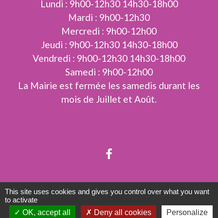
Lundi : 9h00-12h30 14h30-18h00
Mardi : 9h00-12h30
Mercredi : 9h00-12h00
Jeudi : 9h00-12h30 14h30-18h00
Vendredi : 9h00-12h30 14h30-18h00
Samedi : 9h00-12h00
La Mairie est fermée les samedis durant les
mois de Juillet et Août.
Liens
This site uses cookies and gives you control over what you want
to activate
OK, accept all
Deny all cookies
Personalize
Limoges Métropole