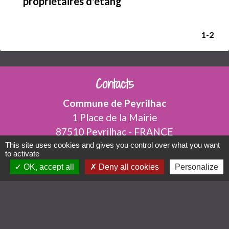
propriétaires d'étang
1
-2
Contacts
Commune de Peyrilhac
1 Place de la Mairie
87510 Peyrilhac - FRANCE
+33 5 55 75 84 15
This site uses cookies and gives you control over what you want
to activate
Contact par formulaire
OK, accept all
Deny all cookies
Personalize
Horaires Ouverture Secrétariat
Lundi : 9h00-12h30 14h30-18h00
Mardi : 9h00-12h30