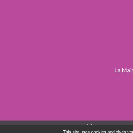
La Mair
Liens
This site uses cookies and gives you