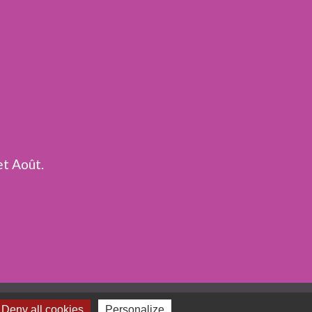
et Août.
ges
Deny all cookies
Personalize