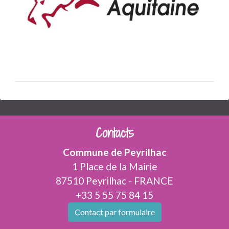
Contacts
Commune de Peyrilhac
1 Place de la Mairie
87510 Peyrilhac - FRANCE
+33 5 55 75 84 15
Contact par formulaire