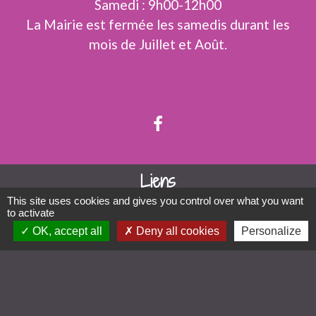
Samedi : 9h00-12h00
La Mairie est fermée les samedis durant les
mois de Juillet et Août.
Liens
This site uses cookies and gives you control over what you want
Limoges Métropole
to activate
OK, accept all
Deny all cookies
Personalize
SIEPEA
Mairie de Saint Gence
Mairie de Veyrac
Mairie de Nieul