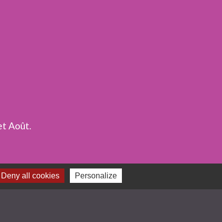
et Août.
Deny all cookies
Personalize
ges