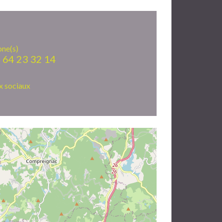
one(s)
 64 23 32 14
x sociaux