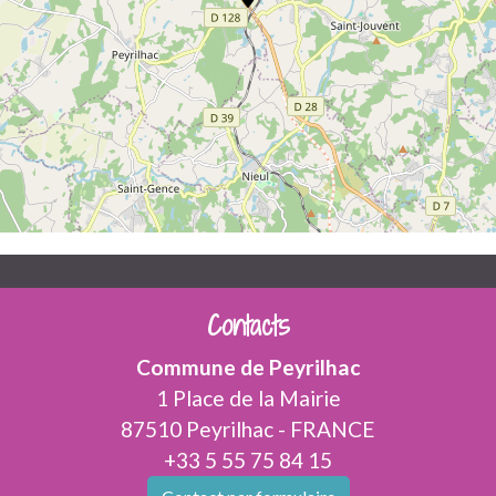
Contacts
Commune de Peyrilhac
1 Place de la Mairie
87510 Peyrilhac - FRANCE
+33 5 55 75 84 15