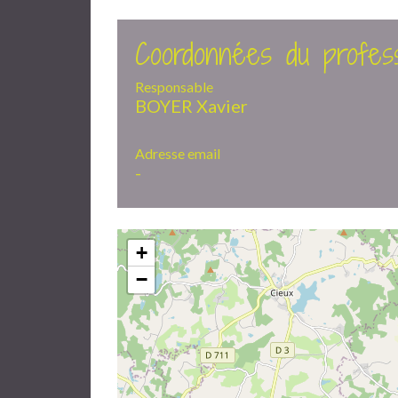
Coordonnées du profess
Responsable
BOYER Xavier
Adresse email
-
+
−