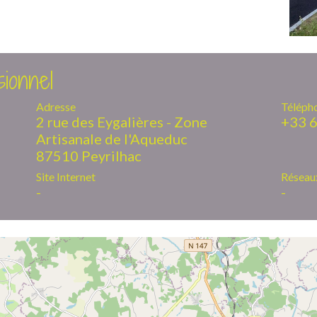
ionnel
Adresse
Téléph
2 rue des Eygalières - Zone
+33 6
Artisanale de l'Aqueduc
87510 Peyrilhac
Site Internet
Réseau
-
-