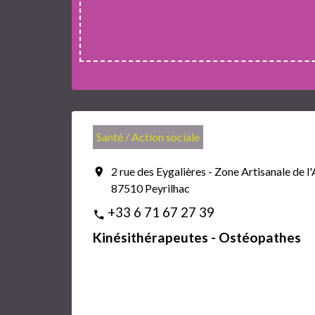
Santé / Action sociale
2 rue des Eygalières - Zone Artisanale de 
location_on
87510 Peyrilhac
+33 6 71 67 27 39
phone
Kinésithérapeutes - Ostéopathes