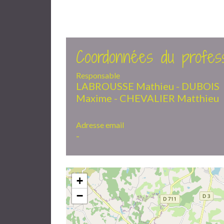
Coordonnées du profess
Responsable
LABROUSSE Mathieu - DUBOIS
Maxime - CHEVALIER Matthieu
Adresse email
-
+
−