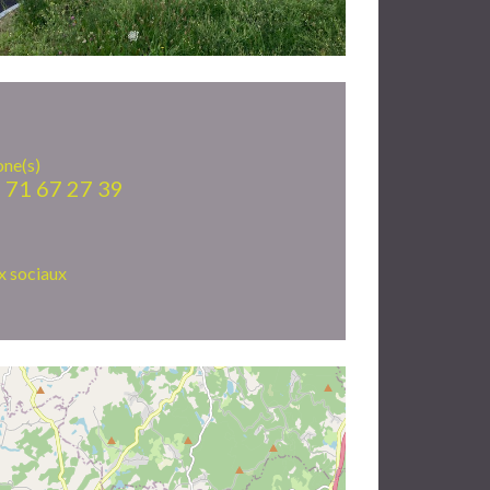
one(s)
 71 67 27 39
x sociaux