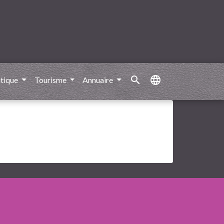
search
language
atique
Tourisme
Annuaire